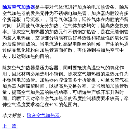
除灰空气加热器
是主要对气体流进行加热的电加热设备。除灰
空气加热器的发热元件为不锈钢电加热管，加热器内腔设有多
个折流板（导流板），引导气体流向，延长气体在内腔的滞留
时间，从而使气体充分加热，使气体加热均匀，提高热交换效
率。除灰空气加热器的加热元件不锈钢加热管，是在无缝钢管
内装入电热丝，空隙部分填满有良好导热性和绝缘性的氧化镁
粉后缩管而成的。当电流通过高温电阻丝的时候，产生的热通
过结晶氧化镁粉向加热管表面扩散，再传递到被加热空气中
去，以达到加热的目的。
除灰空气加热器是压力容器，同时要抵抗高温空气的氧化作
用，因此材料必须选用不锈钢。除灰空气加热器的发热元件为
不锈钢电加热管。加热器内腔设置多个折流板，可延长空气在
加热器内腔滞留时间，以提高热交换效率。适当增加加热管数
量，提高空气加热器的装机功率，可缩短生产线开车升温时
间。熔喷工艺对牵伸空气加热器的温度控制精度要求较高，牵
伸空气温度要求稳定在±1℃的范围内。
本文标签：
除灰空气加热器
,
上一篇: