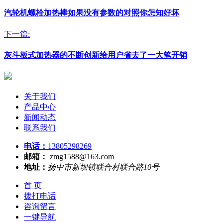
汽轮机螺栓加热棒如果没有参数的对照你怎知好坏
下一篇:
灰斗板式加热器的不断创新给用户省去了一大笔开销
关于我们
产品中心
新闻动态
联系我们
电话：
13805298269
邮箱：
zmg1588@163.com
地址：
扬中市新坝镇联合村联合路10号
首 页
拨打电话
咨询留言
一键导航