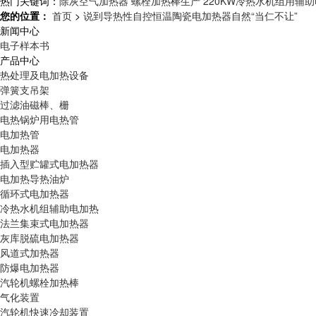
热门关键词：
除灰空气加热器
螺栓加热棒生产
220KW冷热水机组用辅
您的位置：
首页
>
说到导热性自控恒温陶瓷电加热器自然“当仁不让”
新闻中心
电子样本书
产品中心
热处理及电加热设备
弹簧支吊架
过滤油磁棒、栅
电热锅炉用电热管
电加热管
电加热器
插入型贮罐式电加热器
电加热导热油炉
循环式电加热器
冷热水机组辅助电加热
法兰集束式电加热器
灰库脱硫电加热器
风道式加热器
防爆电加热器
汽轮机螺栓加热棒
气化装置
汽轮机快速冷却装置