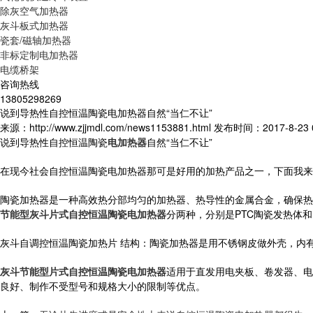
除灰空气加热器
灰斗板式加热器
瓷套/磁轴加热器
非标定制电加热器
电缆桥架
咨询热线
13805298269
说到导热性自控恒温陶瓷电加热器自然“当仁不让”
来源：http://www.zjjmdl.com/news1153881.html
发布时间：2017-8-23 0
说到导热性自控恒温陶瓷
电加热器
自然“当仁不让”
在现今社会自控恒温陶瓷电加热器那可是好用的加热产品之一，下面我来
陶瓷加热器是一种高效热分部均匀的加热器、热导性的金属合金，确保热
节能型灰斗片式自控恒温陶瓷电加热器
分两种，分别是PTC陶瓷发热体
灰斗自调控恒温陶瓷加热片 结构：陶瓷加热器是用不锈钢皮做外壳，内有
灰斗节能型片式自控恒温陶瓷电加热器
适用于直发用电夹板、卷发器、电
良好、制作不受型号和规格大小的限制等优点。