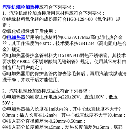
汽轮机螺栓加热棒
应符合下列要求：
1、汽轮机螺栓加热棒所用原材料应符合下列要求：
①绝缘材料氧化镁的成份应符合HG3-1294-80《氧化镁》规
定；
②氧化镁须经烘干后使用；
③
电加热器
所用的电热材料为0Cr27A17Mo2高电阻电热合金
丝，其工作温度为400°C，技术要求按GB1234《高电阻电热合
金》规定；
④电加热器保护套管材料为1Cr18Ni9Ti耐热不锈钢管。其技术
要求按YB804《不锈耐酸钢无缝钢管》规定。使用其它材料由
制造厂与用户商定；
⑤电加热器用的保护套管内部去除毛刺后，再用汽油或煤油清
洗干净，并吹干后才能使用。
2、汽轮机螺栓加热棒成品应符合下列要求：
①电加热器的额定工作电压为220±20V。直流100V，低压
50V；
②电加热器插入长度在1m以内的，其中心线直线度不大于?
0.3mm；插入长度在1-2m的，其中心线直线度不大于?0.4mm；
③插入部分直径偏差为-0.20mm/-0.50mm；
④插入部分长度偏差为±5mm，发热长度偏差为±5mm，底部