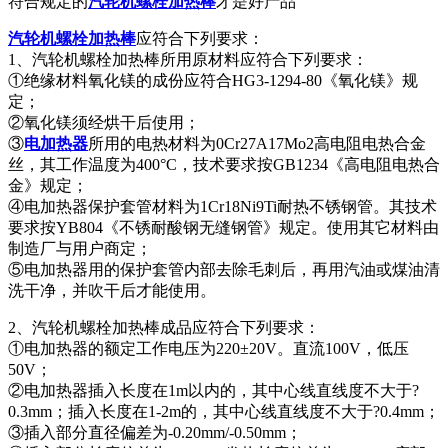
符合规定的
汽轮机螺栓加热棒
才是好产品
汽轮机螺栓加热棒
应符合下列要求：
1、汽轮机螺栓加热棒所用原材料应符合下列要求：
①绝缘材料氧化镁的成份应符合HG3-1294-80《氧化镁》规
定；
②氧化镁须经烘干后使用；
③
电加热器
所用的电热材料为0Cr27A17Mo2高电阻电热合金
丝，其工作温度为400°C，技术要求按GB1234《高电阻电热合
金》规定；
④电加热器保护套管材料为1Cr18Ni9Ti耐热不锈钢管。其技术
要求按YB804《不锈耐酸钢无缝钢管》规定。使用其它材料由
制造厂与用户商定；
⑤电加热器用的保护套管内部去除毛刺后，再用汽油或煤油清
洗干净，并吹干后才能使用。
2、汽轮机螺栓加热棒成品应符合下列要求：
①电加热器的额定工作电压为220±20V。直流100V，低压
50V；
②电加热器插入长度在1m以内的，其中心线直线度不大于?
0.3mm；插入长度在1-2m的，其中心线直线度不大于?0.4mm；
③插入部分直径偏差为-0.20mm/-0.50mm；