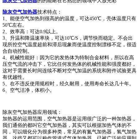
除灰空气加热器
的的能耐在它熟悉的领域中大放光彩
除灰空气加热器
技术特点：
1、能使空气加热到很高的的温度，可达450℃，壳体温度只有
50℃左右。
2、效率高：可达0.9以上。
3、升温和降温速率块，可达10℃/S，调节快而稳定。不会出
现所控空气温度超前和滞后现象而使温度控制漂移不定，很适
合自动控制。
4、机械性能好：因为它的发热体为特制合金材料，所以在高
压空气流的冲击下，它比任何发热体的机械性能和强度都好，
这对于需要长时间连续不断对空气加温的系统和附件试验更具
有优越性。
5、在不违反使用规程时，经久耐用，使用寿命长达几十年。
6、空气洁净，体积小。
除灰空气加热器应用领域：
加热器的运用范围，空气加热器是运用很广泛的一种加热器，
我们通俗的都叫它空气加热器，其实可以根据加热气体的不
同，可以细化分为很多种类，常见的有氮气加热器，氢气加热
器。这些又都可以称作管道式气体加热器。已被广泛的应用到