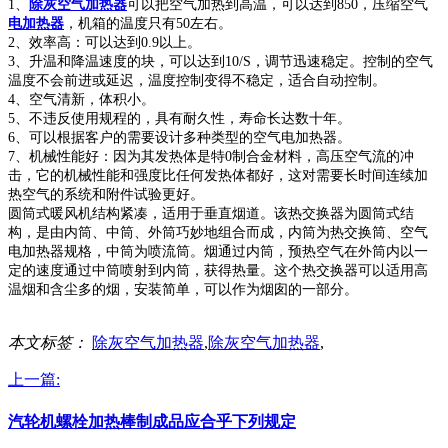
1、
除灰空气加热器
可以把空气加热到高温，可以达到850，压缩空气
电加热器
，机箱的温度只有50左右。
2、效率高：可以达到0.9以上。
3、升温和降温速度的块，可以达到10/S，调节迅速稳定。控制的空气
温度不会前进或延迟，温度控制变得不稳定，适合自动控制。
4、空气清新，体积小。
5、不违反使用规程的，具有耐久性，寿命长达数十年。
6、可以根据客户的需要设计多种类型的空气电加热器。
7、机械性能好：因为其发热体是特0制合金材料，高压空气流的冲
击，它的机械性能和强度比任何发热体都好，这对需要长时间连续加
热空气的系统和附件试验更好。
圆筒式暖风机结构紧凑，适用于垂直烟道。该热交换器为圆筒式结
构，是由内筒、中筒、外筒巧妙地组合而成，内筒为热交换筒、空气
电加热器规格，中筒为喷流筒。烟通过内筒，预热空气在外筒内以一
定的速度通过中筒喷射到内筒，获得热量。这个热交换器可以适用高
温烟和含尘多的烟，安装简单，可以作为烟囱的一部分。
本文标签：
除灰空气加热器
,
除灰空气加热器
,
上一篇:
汽轮机螺栓加热棒制成品应合乎下列规定